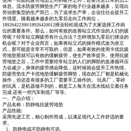
使用一些如抗疲劳地垫之外的硬件之外，还要注意日常的员工
休息。流水防疲劳脚垫生产厂家的电子行业越来越多，呈现出
劳动密集型的生产而已，为了追求生产率，企业往往会提升工
作强度。随着越来越多的九零后走向工作岗位，
18926422390/18926420012择业轻松就成为了大家选择工作岗
位的重要条件。那么，如何有效的改善站立式作业的人们的疲
劳呢？经常站立脚疲劳有什么办法？怎样增加九零后们择业的
机会呢？对于企业而言，如果将站立式的操作模式改为坐立
式，那可能是非常不可取的，但是，如果有效的使用卡优抗疲
劳地垫那就可以有效的缓解疲劳，使生产效率提升。使用抗疲
劳地垫之后，工作中需要经常站立的人们的脚部的血液循环压
力会减少，身体的疲劳感会降低，这时候就会提升工作热情。
防疲劳垫生产卡优地垫缓解疲劳脚垫，现在的工厂都是机械化
操作，但还是有很多的工厂需要手工操作的。 玩具厂，零碎
的玩具，是机器做不到的，都是工人每天在流水线站立着任务
完成 还有一些汽车制造厂等等。
一、产品介绍：
产品名称：防静电抗疲劳地垫
产品性能:
采用先进工艺，精心制作而成，以满足现代人工作舒适的要
求。
1、防静电或不防静电可选。