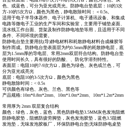
色、或蓝色，可分为亚光或亮光。防静电台垫底层：10的3次
方-10的5次方Ω，颜色为黑色，静电散除时间：＜0.5s。
适用于电子半导体器件、电子计算机、电子通讯设备、和集成
电路等微电子工业的生产车间和实验室，主要用于铺垫桌面、
流水线工作台面、货架及制作防静电地垫等用，且适用于不同
条件、不同环境的需要。
防静电台垫主要用抗(导)静电材料和耗散静电材料合成橡胶等
制作而成。防静电台垫表面层为约0.5mm厚的耗散静电层，底
层为1.5mm厚的导电层、常用2mm双层符合结构。防静电台垫
使用时间长久，具有很好的防酸、、防化学溶剂特性。
表面层：电阻10的7-9次方Ω，颜色为绿色、灰色或兰色，可
分为亚光或亮光
底层：电阻10的3-5次方Ω，颜色为黑色
静电散除时间：< 0.5s
可供颜色有绿色、灰色、兰色、黑色等
产品规格: 10m*0.8m*2mm、10m*1.0m*2mm、10m*1.2m*2mm
常用厚为 2mm 双层复合结构
颜色：绿色，灰色，蓝色，黑色防静电垫3.5MM灰色发泡阻燃
防静电胶垫，阻燃防疲劳脚垫，灰色发泡胶垫，蓝色3.5阻燃
发泡垫，无味发泡胶板厂，环保防静电台垫|无味防静电桌垫