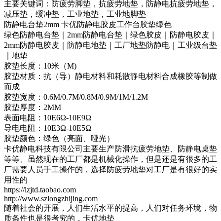
主要关键词：防疲劳脚垫，抗疲劳地垫，防静电抗疲劳地垫，
减压垫，缓冲垫，工业地垫，工业地脚垫
防静电台垫2mm 卡优防静电胶皮工作台胶垫绿色
绿色防静电台垫｜2mm防静电台垫｜绿色胶皮｜防静电胶皮｜
2mm防静电胶皮｜防静电地垫｜工厂地垫防静电｜工业级台垫
｜地垫
胶垫长度：10米（M)
胶垫材质：抗（导）静电材料和耗散静电材料合成橡胶等制做
而成
胶垫宽度：0.6M/0.7M/0.8M/0.9M/1M/1.2M
胶垫厚度：2MM
表面电阻：10E6Ω-10E9Ω
导电电阻：10E3Ω-10E5Ω
胶垫颜色：绿色（亮面、哑光）
卡优静电科技有限公司主要生产防滑抗疲劳地垫、防静电桌垫
等等、虽然现在的工厂都是机械化操作，但是还是有很多的工
厂需要人员手工操作的，选择防疲劳地垫对工厂是有很好的实
用性的
https://lzjtd.taobao.com
http://www.szlongzhijing.com
随着社会的开展，人们生活水平的提高，人们对任务环境，物
质条件也是很考究的，卡优地垫