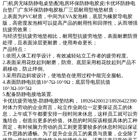
厂|机房无味防静电桌垫|配电房环保防静电胶皮|卡优环防静电
台垫厂|广东环保防静电胶板厂三层耐用型地垫材质：
上表面为PVC材质，中间为EVA发泡棉，底层为橡胶导电胶
版，高密度发泡棉可以提高产品的耐用性和回弹性，从而增强
抗疲劳效果；
与经济型抗疲劳地垫相比，耐用型抗疲劳地垫，表面耐磨防滑
处理，且表面涂层更耐磨，使用寿命更长；
产品特点：
1.依照人体工程学设计，有效减轻站立工作者的疲劳程度。
2.表面采用花纹起到耐磨，防滑。底层采用粗花纹起到产品不
易移动，防止绊倒。
3.采用四边斜坡设计，使地垫在使用过程中能完全服帖。
4.表面防静电抗值10^7Ω-10^9Ω；底层导电层抗值
10^3Ω-10^5Ω
5.配备防静电接地装置.
卡优抗疲劳地垫-防静电胶垫结构， 18926420012/18926422390
对体力劳动的企业而言，站立作业岗位一定要保证员工的休
息，上午或下午都要安排一段时间来休息，这样员工就可以劳
逸结合，创造出更多的价值。休息的时间应该根据具体的工种
而定，有时候脑力劳动的员工则更需要较多的休息时间以保证
工作思路的通畅。为了提升企业员工的素质与质量，企业除了