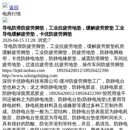
返回
电商行情
导电防滑防疲劳脚垫，工业抗疲劳地垫，缓解疲劳胶垫 工业
导电缓解疲劳垫，卡优防疲劳脚垫
2026-04-15 11:28 浏览:
7
导电防滑防疲劳脚垫，工业抗疲劳地垫，缓解疲劳胶垫机房
缓解疲劳脚垫，工业防疲劳脚垫，防疲劳地垫，防静电网格
帘，卡优防静电地垫，防静电橡胶垫，减震防滑脚垫，车间抗
疲劳地垫，过道抗疲劳垫,抗疲劳地垫，操作车间防疲劳脚垫
https://lzjtd.taobao.com 18926420012/18926422390
http://www.szlongzhijing.com
深圳卡优静电科技有限公司-缓冲防疲劳脚垫工厂，防静电台
垫也称之为：龙之净防静电地垫，防静电胶皮、抗静电胶皮、
防静电绿面黑底胶皮，18926420012/18926422390‘按照用途不
同还被称之为防静电地垫。防静电台垫(防静电地垫)主要用导
静电材料、静电耗散材料及合成橡胶等通过多种工艺制作而
成。防静电台垫一般为二层结构，防静电台垫表面层为静电耗
散层，防静电台垫底层为导电层。防静电台垫使用时间长久，
具有很好的防酸、防化学溶剂等特色，并且，易清洗。防静电
台垫表面层：电阻10的7次方-10的9次方Ω，颜色为绿色、灰