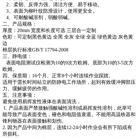
2、柔韧、反弹力强、清洁方便、易于移动。
3、表面为柳叶纹防滑设计，使用更安全。
4、可耐酸碱溶剂，弱酸弱碱。
二、产品规格：
厚度：20mm 宽度和长度可选 三层合一定制
色彩：可定制黑色黄边 全黑 全灰 全绿 全蓝 绿色黄边 灰色黄
边
棉层执行标准GB/T 17794-2008
三、静电值：
表面电阻测试仪检测为10的9次方欧姆。底部为10的3-5次方
欧姆。
四、保质期：16个月。正常8个小时连续作业踩踏。
适用于需长时间站立的防静电工作场所，起到有效缓冲脚部压
力、缓解疲劳的作用。
五、注意事项：
避免使用易挥发性液体在表面清洗，
⒈ 产品表面严禁接触强酸碱性溶剂或易挥发性溶剂，此举可
能导致产品表面变色，褪色和电阻值衰退。不能用高温铁器和
锋利物器在表面接触和划伤。
2. 因为产品中间为棉层，连续12-24小时作业会有所下陷或有
所损耗。