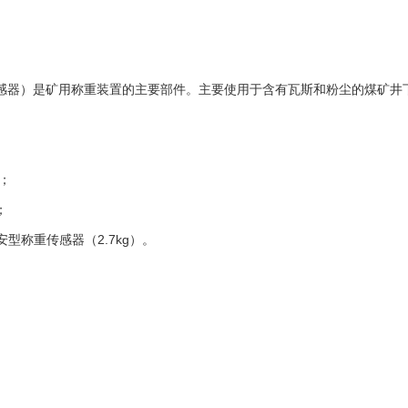
感器）是矿用称重装置的主要部件。主要使用于含有瓦斯和粉尘的煤矿井
；
；
安型称重传感器（
2.7kg
）。