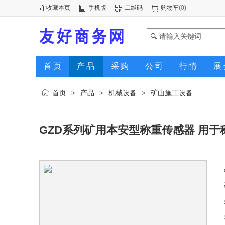
收藏本页
手机版
二维码
购物车
(
0
)
首页
产品
采购
公司
行情
展
首页
产品
机械设备
矿山施工设备
>
>
>
GZD系列矿用本安型称重传感器 用于