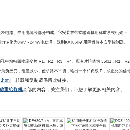
变桥电路、专用电缆等部分构成。它安装在带式输送机用称重系统机架上
重力转化为
0mV
～
24mV
电信号，送到
KXJ660
矿用隔爆兼本安型控制器。
间孔中粘帖四枚应变片
R1
、
R2
、
R3
、
R4
。应变片阻值为
350
Ω，
R1
、
R2
个为负应变，阻值减小，使桥路不平衡，输出一个和负载
P
，成正比的信
.html
，转载和复制请保留此链接。
于称重给煤机
全部的内容，关注我们，带您了解更多相关内容。