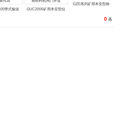
GZD系列矿用本安型称
/100带式输送
GUC2000矿用本安型拉
0
条