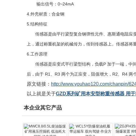
输出信号：
0~24mA
4.
外壳材质：合金钢
5.
结构特征
传感器是由平行梁型复合钢弹性元件、惠斯通电阻应
上，通过称重机架的机械传力，传到传感器上。传感器将
6.
工作原理
传感器是应变式平行梁型结构，负载
P
加于一端，中
后，由于
R1
、
R3
两个为正应变，阻值增大，
R2
、
R4
两
原文链接：
http://www.youhao120.com/chanpin/624
以上就是关于
GZD系列矿用本安型称重传感器 用
本企业其它产品