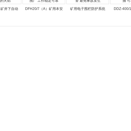
5煤矿井下自动
DFH20/7（A）矿用本安
矿用电子围栏防护系统
DDZ-400