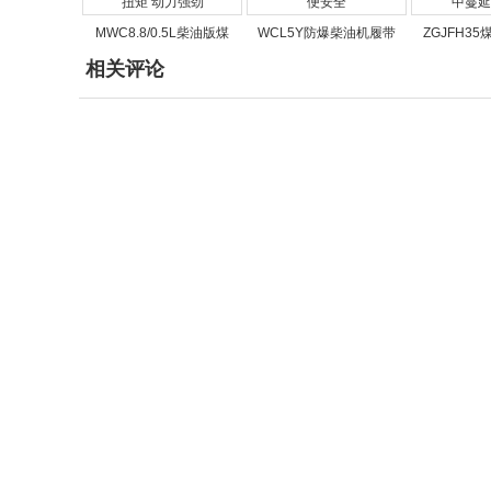
MWC8.8/0.5L柴油版煤
WCL5Y防爆柴油机履带
ZGJFH3
相关评论