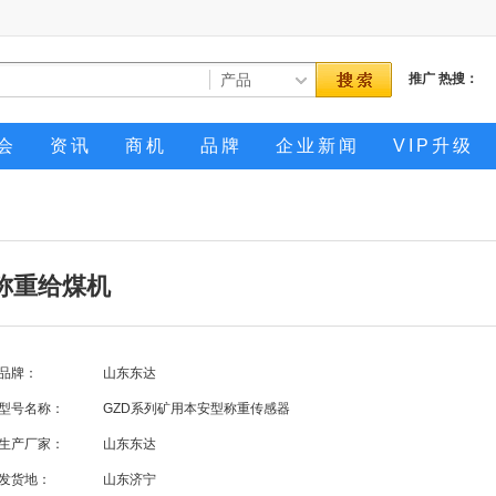
推广
热搜：
会
资讯
商机
品牌
企业新闻
VIP升级
称重给煤机
品牌：
山东东达
型号名称：
GZD系列矿用本安型称重传感器
生产厂家：
山东东达
发货地：
山东济宁