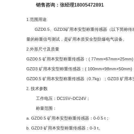
销售咨询：张经理
18005472891
1.
范围用途
GZD0.5
、
GZD3
矿用本安型称重传感器（以下简称传
量的称重信号测试，是矿用本质安全型防爆电气设备。
2.
外形尺寸
及质量
GZD0.5
矿用本安型称重传感器：
( 77mm
×
67mm
×
25mm)
GZD3
矿用本安型称重传感器：
( 100mm
×
98mm
×
50mm)
GZD0.5
矿用本安型称重传感器（
0.7kg
）；
GZD3
矿用本
技术参数
2.
工作电压：
DC15V~DC24V
；
称量范围：
a.
GZD0.5
矿用本安型称重传感器：
0-0.5 t
；
b.
GZD3
矿用本安型称重传感器：
0-3 t
。