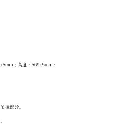
±5mm；高度：569±5mm；
、吊挂部分。
件。