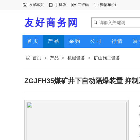
收藏本页
手机版
二维码
购物车
(
0
)
首页
产品
采购
公司
行情
展
首页
产品
机械设备
矿山施工设备
>
>
>
ZGJFH35煤矿井下自动隔爆装置 