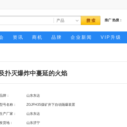
推广
热搜：
会
资讯
商机
品牌
企业新闻
VIP升级
抑制及扑灭爆炸中蔓延的火焰
品牌：
山东东达
型号名称：
ZGJFH35煤矿井下自动隔爆装置
生产厂家：
山东东达
发货地：
山东济宁